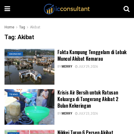
Home
Tag
Akibat
Tag:
Akibat
Fakta Kampung Tenggelam di Lebak
EKONOMI
Muncul Akibat Kemarau
BY
MERRY
JULY 29, 2026
Krisis Air Bersih untuk Ratusan
TEKNO
Keluarga di Tangerang Akibat 2
Bulan Kekeringan
BY
MERRY
JULY 23, 2026
Nikkei Turun 6 Persen Akibat