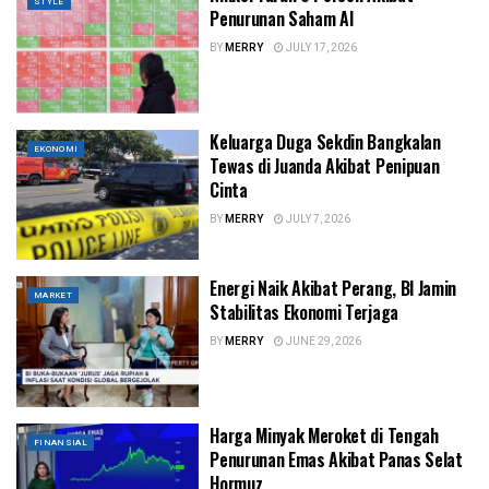
STYLE
Penurunan Saham AI
BY
MERRY
JULY 17, 2026
Keluarga Duga Sekdin Bangkalan
EKONOMI
Tewas di Juanda Akibat Penipuan
Cinta
BY
MERRY
JULY 7, 2026
Energi Naik Akibat Perang, BI Jamin
MARKET
Stabilitas Ekonomi Terjaga
BY
MERRY
JUNE 29, 2026
Harga Minyak Meroket di Tengah
FINANSIAL
Penurunan Emas Akibat Panas Selat
Hormuz