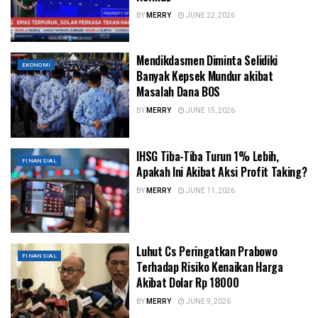
BY
MERRY
JUNE 22, 2026
Mendikdasmen Diminta Selidiki
EKONOMI
Banyak Kepsek Mundur akibat
Masalah Dana BOS
BY
MERRY
JUNE 15, 2026
IHSG Tiba-Tiba Turun 1% Lebih,
FINANSIAL
Apakah Ini Akibat Aksi Profit Taking?
BY
MERRY
JUNE 11, 2026
Luhut Cs Peringatkan Prabowo
FINANSIAL
Terhadap Risiko Kenaikan Harga
Akibat Dolar Rp 18000
BY
MERRY
JUNE 9, 2026