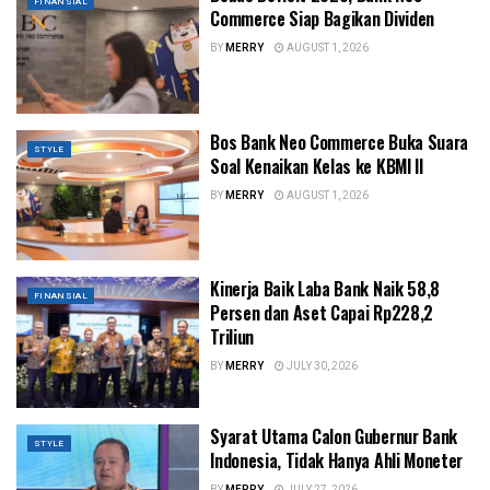
FINANSIAL
Commerce Siap Bagikan Dividen
BY
MERRY
AUGUST 1, 2026
Bos Bank Neo Commerce Buka Suara
STYLE
Soal Kenaikan Kelas ke KBMI II
BY
MERRY
AUGUST 1, 2026
Kinerja Baik Laba Bank Naik 58,8
FINANSIAL
Persen dan Aset Capai Rp228,2
Triliun
BY
MERRY
JULY 30, 2026
Syarat Utama Calon Gubernur Bank
STYLE
Indonesia, Tidak Hanya Ahli Moneter
BY
MERRY
JULY 27, 2026