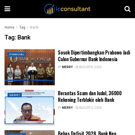
Home
Tag
Bank
Tag:
Bank
Sosok Dipertimbangkan Prabowo Jadi
FINANSIAL
Calon Gubernur Bank Indonesia
BY
MERRY
AUGUST 8, 2026
Berantas Scam dan Judol, 36000
MARKET
Rekening Terblokir oleh Bank
BY
MERRY
AUGUST 5, 2026
Bebas Defisit 2028, Bank Neo