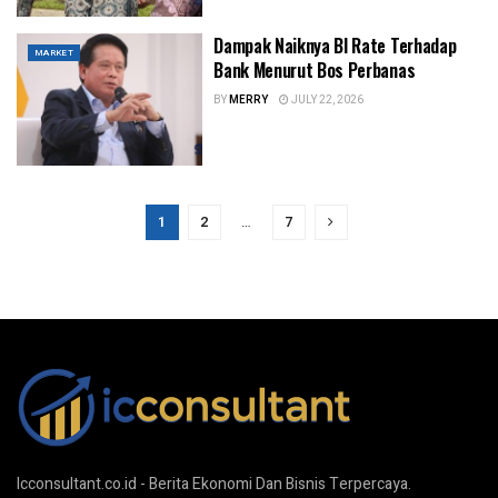
Dampak Naiknya BI Rate Terhadap
MARKET
Bank Menurut Bos Perbanas
BY
MERRY
JULY 22, 2026
1
2
…
7
Icconsultant.co.id - Berita Ekonomi Dan Bisnis Terpercaya.