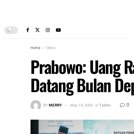
Home
Tekno
Prabowo: Uang R
Datang Bulan De
0
BY
MERRY
May 14, 2026
in
Tekno