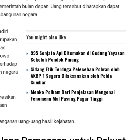
emerintah bulan depan. Uang tersebut diharapkan dapat
mbangunan negara.
diri
You might also like
erupakan
gas
995 Senjata Api Ditemukan di Gedung Yayasan
bowo
Sekolah Pondok Pinang
terhadap
Sidang Etik Terduga Pelecehan Polwan oleh
n negara
AKBP F Segera Dilaksanakan oleh Polda
Sumbar
Menko Polkam Beri Penjelasan Mengenai
resikan
Fenomena Mal Pasang Pagar Tinggi
aan
nganan uang-uang hasil kejahatan.