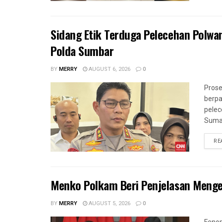
Sidang Etik Terduga Pelecehan Polwa
Polda Sumbar
BY
MERRY
AUGUST 6, 2026
0
Prose
berpa
pelec
Sumat
RE
Menko Polkam Beri Penjelasan Menge
BY
MERRY
AUGUST 5, 2026
0