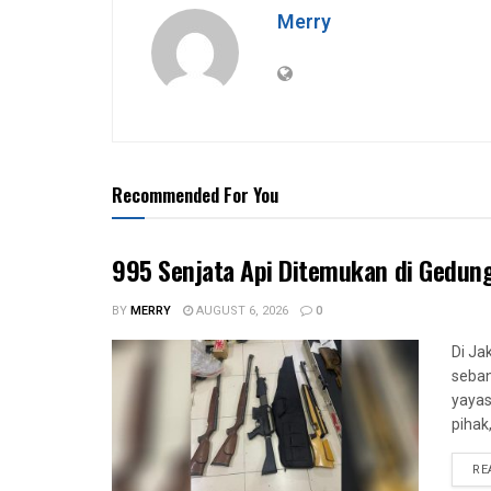
Merry
Recommended For You
995 Senjata Api Ditemukan di Gedun
BY
MERRY
AUGUST 6, 2026
0
Di Ja
seban
yayas
pihak
RE