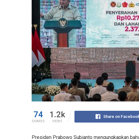
74
1.2k
Share on Faceboo
SHARES
VIEWS
Presiden Prabowo Subianto mengungkapkan bahwa