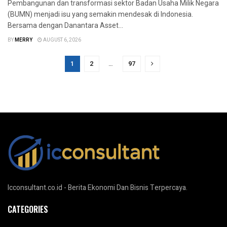
Pembangunan dan transformasi sektor Badan Usaha Milik Negara
(BUMN) menjadi isu yang semakin mendesak di Indonesia.
Bersama dengan Danantara Asset...
BY
MERRY
AUGUST 6, 2026
1
2
…
97
Icconsultant.co.id - Berita Ekonomi Dan Bisnis Terpercaya.
CATEGORIES