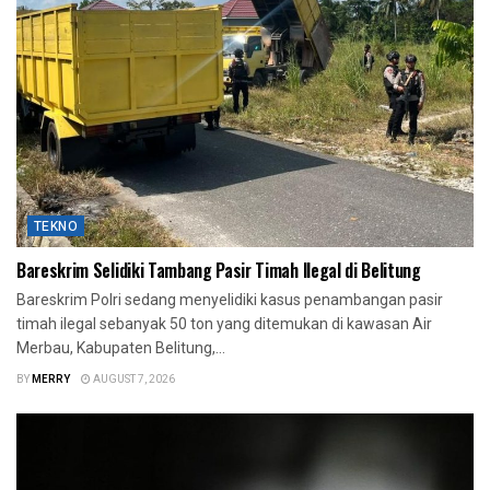
TEKNO
Bareskrim Selidiki Tambang Pasir Timah Ilegal di Belitung
Bareskrim Polri sedang menyelidiki kasus penambangan pasir
timah ilegal sebanyak 50 ton yang ditemukan di kawasan Air
Merbau, Kabupaten Belitung,...
BY
MERRY
AUGUST 7, 2026