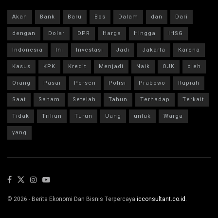
Akan
Bank
Baru
Bos
Dalam
dan
Dari
dengan
Dolar
DPR
Harga
Hingga
IHSG
Indonesia
Ini
Investasi
Jadi
Jakarta
Karena
Kasus
KPK
Kredit
Menjadi
Naik
OJK
oleh
Orang
Pasar
Persen
Polisi
Prabowo
Rupiah
Saat
Saham
Setelah
Tahun
Terhadap
Terkait
Tidak
Triliun
Turun
Uang
untuk
Warga
yang
© 2026 - Berita Ekonomi Dan Bisnis Terpercaya
icconsultant.co.id
.