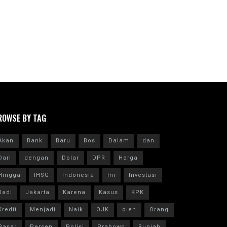
ROWSE BY TAG
Akan
Bank
Baru
Bos
Dalam
dan
Dari
dengan
Dolar
DPR
Harga
Hingga
IHSG
Indonesia
Ini
Investasi
Jadi
Jakarta
Karena
Kasus
KPK
Kredit
Menjadi
Naik
OJK
oleh
Orang
Pasar
Persen
Polisi
Prabowo
Rupiah