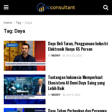
Home
Tag
Daya
Tag:
Daya
Daya Beli Turun, Penggunaan Industri
MARKET
Elektronik Hanya 65 Persen
BY
MERRY
JULY 23, 2026
Tantangan Indonesia Memperkuat
STYLE
Ekosistem AI Demi Daya Saing yang
Lebih Baik
BY
MERRY
JULY 4, 2026
Daya Tahan Perbankan dan Perannya