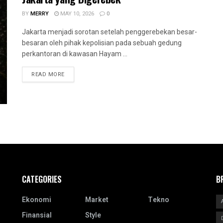
BY
MERRY
MAY 10, 2026
0
Jakarta menjadi sorotan setelah penggerebekan besar-
besaran oleh pihak kepolisian pada sebuah gedung
perkantoran di kawasan Hayam ...
READ MORE
CATEGORIES
B
Ekonomi
Market
Tekno
Finansial
Style