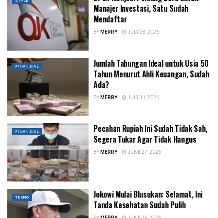
STYLE
Manajer Investasi, Satu Sudah
Mendaftar
BY
MERRY
JULY 28, 2026
Jumlah Tabungan Ideal untuk Usia 50
FINANSIAL
Tahun Menurut Ahli Keuangan, Sudah
Ada?
BY
MERRY
JULY 11, 2026
Pecahan Rupiah Ini Sudah Tidak Sah,
FINANSIAL
Segera Tukar Agar Tidak Hangus
BY
MERRY
JUNE 27, 2026
Jokowi Mulai Blusukan: Selamat, Ini
TEKNO
Tanda Kesehatan Sudah Pulih
BY
MERRY
JUNE 26, 2026