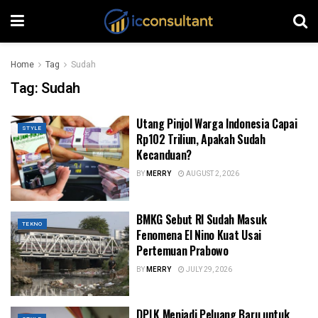
Home
Tag
Sudah
Tag:
Sudah
Utang Pinjol Warga Indonesia Capai
STYLE
Rp102 Triliun, Apakah Sudah
Kecanduan?
BY
MERRY
AUGUST 2, 2026
BMKG Sebut RI Sudah Masuk
TEKNO
Fenomena El Nino Kuat Usai
Pertemuan Prabowo
BY
MERRY
JULY 29, 2026
DPLK Menjadi Peluang Baru untuk