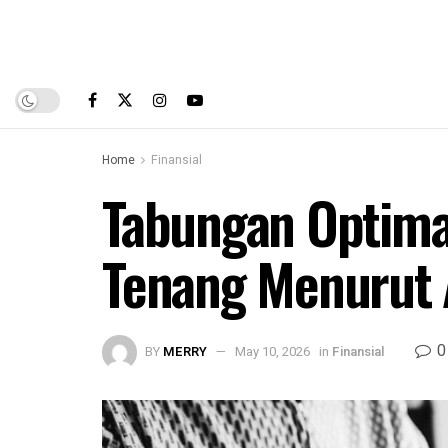
Home
Finansial
Tabungan Optimal
Tenang Menurut 
0
BY
MERRY
May 10, 2026
in
Finansial