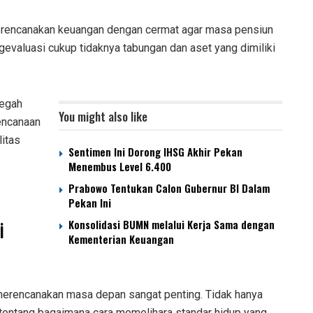
merencanakan keuangan dengan cermat agar masa pensiun
ngevaluasi cukup tidaknya tabungan dan aset yang dimiliki
cegah
You might also like
rencanaan
itas
Sentimen Ini Dorong IHSG Akhir Pekan
Menembus Level 6.400
Prabowo Tentukan Calon Gubernur BI Dalam
Pekan Ini
i
Konsolidasi BUMN melalui Kerja Sama dengan
Kementerian Keuangan
 merencanakan masa depan sangat penting. Tidak hanya
tentang bagaimana cara memelihara standar hidup yang