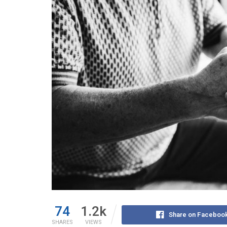
74
1.2k
Share on Faceboo
SHARES
VIEWS