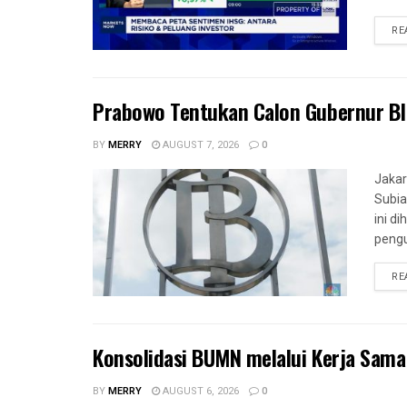
RE
Prabowo Tentukan Calon Gubernur BI
BY
MERRY
AUGUST 7, 2026
0
Jakar
Subia
ini d
pengu
RE
Konsolidasi BUMN melalui Kerja Sam
BY
MERRY
AUGUST 6, 2026
0