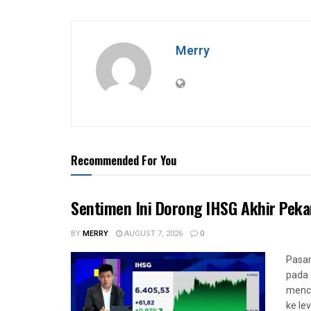
Merry
Recommended For You
Sentimen Ini Dorong IHSG Akhir Pek
BY
MERRY
AUGUST 7, 2026
0
Pasar
pada 
menca
ke le