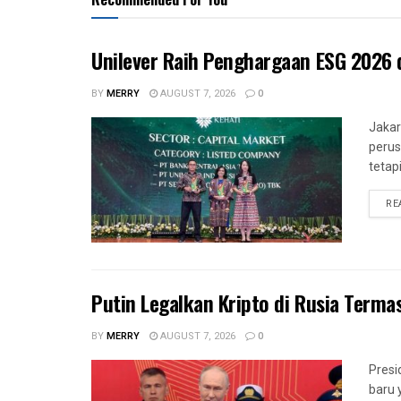
Unilever Raih Penghargaan ESG 2026 
BY
MERRY
AUGUST 7, 2026
0
Jakar
perus
tetapi
RE
Putin Legalkan Kripto di Rusia Terma
BY
MERRY
AUGUST 7, 2026
0
Presi
baru 