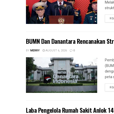
Melalu
strukt
RE
BUMN Dan Danantara Rencanakan Str
BY
MERRY
AUGUST 6, 2026
0
Pemba
(BUMN
deng
peta 
RE
Laba Pengelola Rumah Sakit Anlok 14 