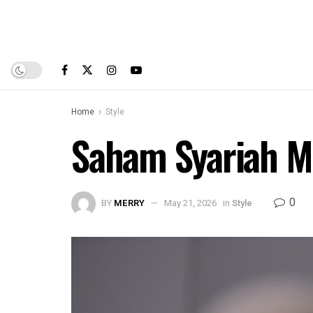
Home
Style
Saham Syariah Me
0
BY
MERRY
May 21, 2026
in
Style