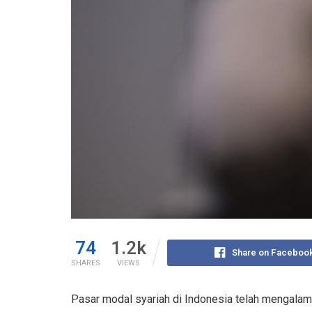
74
1.2k
Share on Faceboo
SHARES
VIEWS
Pasar modal syariah di Indonesia telah mengala