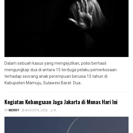
Dalam sebuah kasus yang mengejutkan, polisi berhasil
mengungkap dua di antara 15 terduga pelaku pemerkosaan
terhadap seorang anak perempuan berusia 15 tahun di
Kabupaten Mamuju, Sulawesi Barat. Dua...
Kegiatan Kebangsaan Jaga Jakarta di Monas Hari Ini
BY
MERRY
AUGUST 8, 2026
0