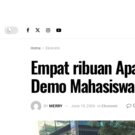
Home
Ekonomi
Empat ribuan Apa
Demo Mahasiswa 
BY
MERRY
June 19, 2026
in
Ekonomi