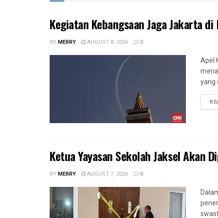
Kegiatan Kebangsaan Jaga Jakarta di 
BY
MERRY
AUGUST 8, 2026
0
Apel 
meria
yang c
RE
Ketua Yayasan Sekolah Jaksel Akan Di
BY
MERRY
AUGUST 7, 2026
0
Dalam
penem
swast