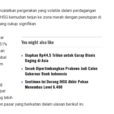
atatkan pergerakan yang volatile dalam perdagangan
 IHSG kemudian terjun ke zona merah dengan penutupan di
ng cukup signifikan.
kar
You might also like
,51%
kan
Siapkan Rp44,5 Triliun untuk Garap Bisnis
obal
Daging di Asia
am
Sosok Dipertimbangkan Prabowo Jadi Calon
Gubernur Bank Indonesia
Sentimen Ini Dorong IHSG Akhir Pekan
ng
Menembus Level 6.400
pat
g lebih
en pasar yang berkaitan dalam ulasan berikut ini.