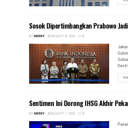
RE
Sosok Dipertimbangkan Prabowo Jadi
BY
MERRY
AUGUST 8, 2026
0
Jakar
Guber
Subi
Destr
RE
Sentimen Ini Dorong IHSG Akhir Pek
BY
MERRY
AUGUST 7, 2026
0
Pasar