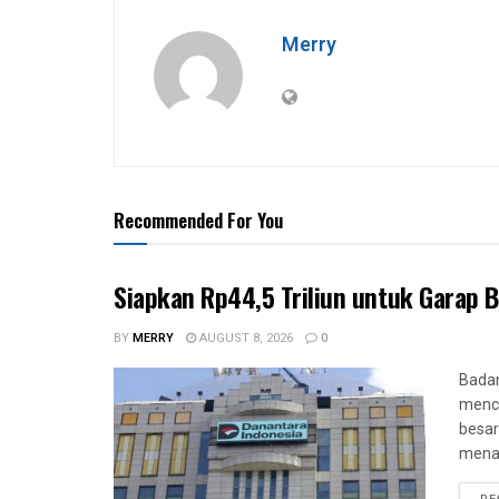
Merry
Recommended For You
Siapkan Rp44,5 Triliun untuk Garap Bi
BY
MERRY
AUGUST 8, 2026
0
Badan
menca
besar 
menan