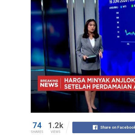
74
1.2k
Share on Faceboo
SHARES
VIEWS