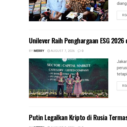
diang
RE
Unilever Raih Penghargaan ESG 2026 
BY
MERRY
AUGUST 7, 2026
0
Jakar
perus
tetapi
RE
Putin Legalkan Kripto di Rusia Terma