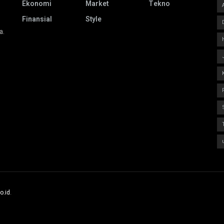
Ekonomi
Market
Tekno
Finansial
Style
a.
o.id
.