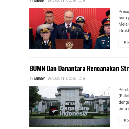
BY
MERRY
AUGUST 7, 2026
0
Presi
baru 
Melalu
strukt
RE
BUMN Dan Danantara Rencanakan Str
BY
MERRY
AUGUST 6, 2026
0
Pemba
(BUMN
deng
peta 
RE