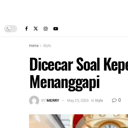
Home
Style
Dicecar Soal Kep
Menanggapi
0
BY
MERRY
May 25, 2026
in
Style