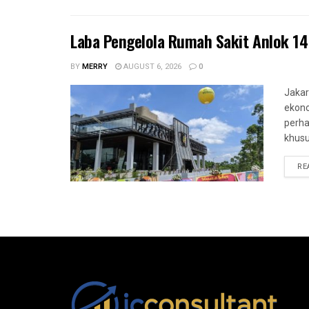
Laba Pengelola Rumah Sakit Anlok 14 
BY
MERRY
AUGUST 6, 2026
0
Jakar
ekono
perha
khusu
RE