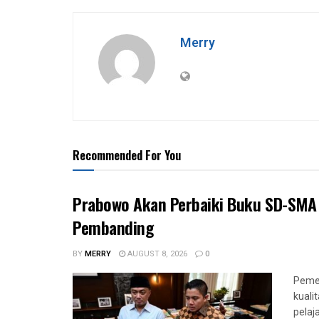
Merry
Recommended For You
Prabowo Akan Perbaiki Buku SD-SMA 
Pembanding
BY
MERRY
AUGUST 8, 2026
0
Pemer
kuali
pelaj