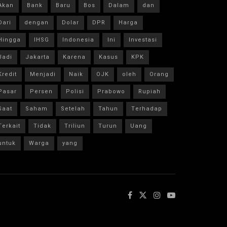
Akan
Bank
Baru
Bos
Dalam
dan
Dari
dengan
Dolar
DPR
Harga
Hingga
IHSG
Indonesia
Ini
Investasi
Jadi
Jakarta
Karena
Kasus
KPK
Kredit
Menjadi
Naik
OJK
oleh
Orang
Pasar
Persen
Polisi
Prabowo
Rupiah
Saat
Saham
Setelah
Tahun
Terhadap
Terkait
Tidak
Triliun
Turun
Uang
untuk
Warga
yang