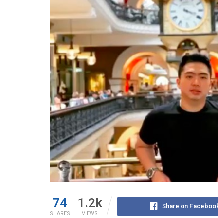
74
1.2k
Share on Faceboo
SHARES
VIEWS