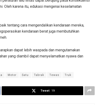
 peraturan lalu lintas dapat berujung pada konsekuensi
 ini. Oleh karena itu, edukasi mengenai keselamatan
aik tentang cara mengendalikan kendaraan mereka,
Mengoperasikan kendaraan berat juga membutuhkan
emeh.
diharapkan dapat lebih waspada dan mengutamakan
egahan yang diambil dapat menyelamatkan nyawa dan
ka
Motor
Satu
Tabrak
Tewas
Truk
Tweet
19