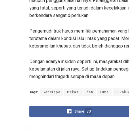
maupun pengguna jalan lainnya. Pelanggaran dalam
yang fatal, seperti yang terjadi dalam kecelakaan
berkendara sangat diperlukan.
Pengemudi truk harus memiliki pemahaman yang b
terutama dalam kondisi lalu lintas yang padat. 
keterampilan khusus, dan tidak boleh dianggap r
Dengan adanya insiden seperti ini, masyarakat 
keselamatan di jalan raya. Setiap tindakan penc
menghindari tragedi serupa di masa depan.
Tags:
Beberapa
Bekasi
dan
Lima
Lukalu
Share
30