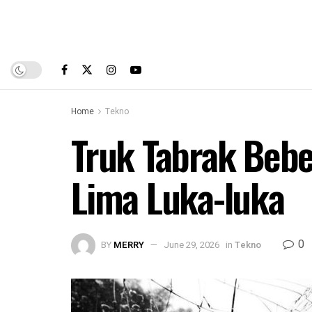
Home
Tekno
Truk Tabrak Bebe
Lima Luka-luka
0
BY
MERRY
June 29, 2026
in
Tekno