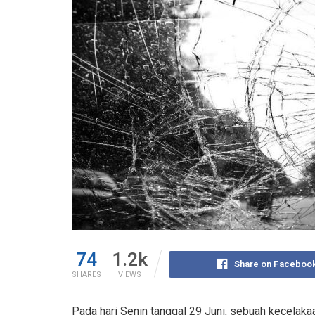
74
1.2k
Share on Faceboo
SHARES
VIEWS
Pada hari Senin tanggal 29 Juni, sebuah kecelakaan