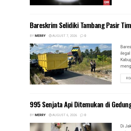
Bareskrim Selidiki Tambang Pasir Tima
BY
MERRY
AUGUST 7, 2026
0
Bares
ilega
Kabup
mengu
RE
995 Senjata Api Ditemukan di Gedun
BY
MERRY
AUGUST 6, 2026
0
Di Ja