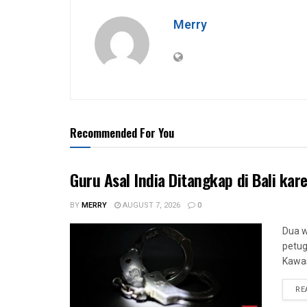
Merry
Recommended For You
Guru Asal India Ditangkap di Bali kar
BY
MERRY
AUGUST 7, 2026
0
Dua w
petug
Kawas
RE