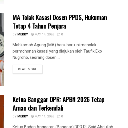
MA Tolak Kasasi Dosen PPDS, Hukuman
Tetap 4 Tahun Penjara
BY
MERRY
MAY 14, 2026
0
Mahkamah Agung (MA) baru-baru ini menolak
permohonan kasasi yang diajukan oleh Taufik Eko
Nugroho, seorang dosen ...
READ MORE
Ketua Banggar DPR: APBN 2026 Tetap
Aman dan Terkendali
BY
MERRY
MAY 11, 2026
0
Ketua Badan Anggaran (Banggar) DPR RI, Said Abdullah,