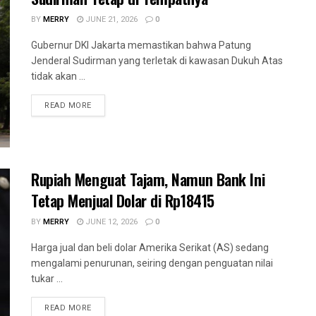
BY
MERRY
JUNE 21, 2026
0
Gubernur DKI Jakarta memastikan bahwa Patung
Jenderal Sudirman yang terletak di kawasan Dukuh Atas
tidak akan ...
READ MORE
Rupiah Menguat Tajam, Namun Bank Ini
Tetap Menjual Dolar di Rp18415
BY
MERRY
JUNE 12, 2026
0
Harga jual dan beli dolar Amerika Serikat (AS) sedang
mengalami penurunan, seiring dengan penguatan nilai
tukar ...
READ MORE