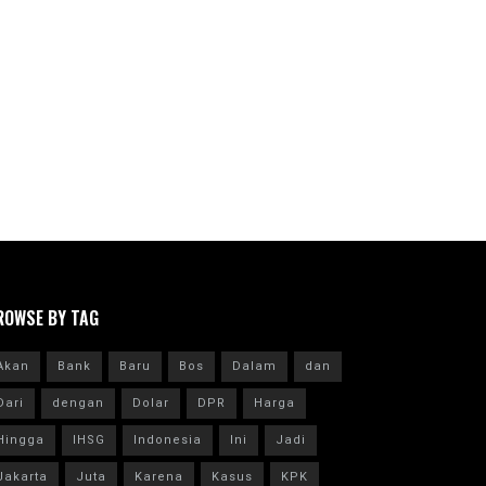
ROWSE BY TAG
Akan
Bank
Baru
Bos
Dalam
dan
Dari
dengan
Dolar
DPR
Harga
Hingga
IHSG
Indonesia
Ini
Jadi
Jakarta
Juta
Karena
Kasus
KPK