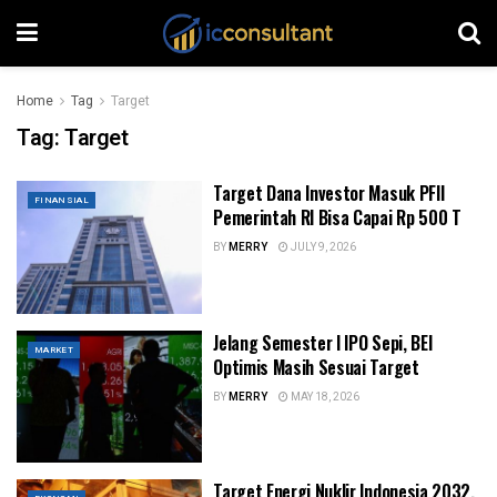
Home
Tag
Target
Tag:
Target
Target Dana Investor Masuk PFII
FINANSIAL
Pemerintah RI Bisa Capai Rp 500 T
BY
MERRY
JULY 9, 2026
Jelang Semester I IPO Sepi, BEI
MARKET
Optimis Masih Sesuai Target
BY
MERRY
MAY 18, 2026
Target Energi Nuklir Indonesia 2032,