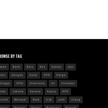
ROWSE BY TAG
Akan
Bank
Baru
Bos
Dalam
dan
Dari
dengan
Dolar
DPR
Harga
Hingga
IHSG
Indonesia
Ini
Investasi
Jadi
Jakarta
Karena
Kasus
KPK
Kredit
Menjadi
Naik
OJK
oleh
Orang
Pasar
Persen
Polisi
Prabowo
Rupiah