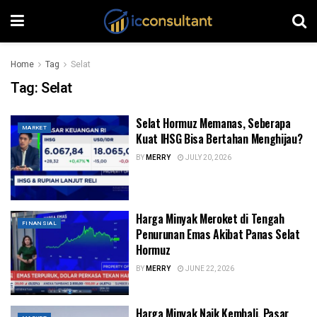
Home
Tag
Selat
Tag:
Selat
Selat Hormuz Memanas, Seberapa
MARKET
Kuat IHSG Bisa Bertahan Menghijau?
BY
MERRY
JULY 20, 2026
Harga Minyak Meroket di Tengah
FINANSIAL
Penurunan Emas Akibat Panas Selat
Hormuz
BY
MERRY
JUNE 22, 2026
Harga Minyak Naik Kembali, Pasar