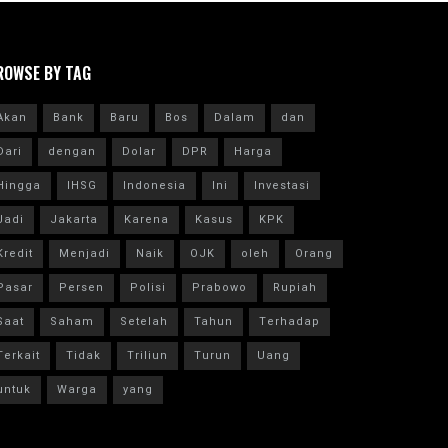
ROWSE BY TAG
Akan
Bank
Baru
Bos
Dalam
dan
Dari
dengan
Dolar
DPR
Harga
Hingga
IHSG
Indonesia
Ini
Investasi
Jadi
Jakarta
Karena
Kasus
KPK
Kredit
Menjadi
Naik
OJK
oleh
Orang
Pasar
Persen
Polisi
Prabowo
Rupiah
Saat
Saham
Setelah
Tahun
Terhadap
Terkait
Tidak
Triliun
Turun
Uang
untuk
Warga
yang