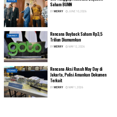
STYLE
Saham BUMN
BY
MERRY
JUNE 10, 2026
Rencana Buyback Saham Rp3,5
MARKET
Triliun Diumumkan
BY
MERRY
MAY 12, 2026
Rencana Aksi Rusuh May Day di
TEKNO
Jakarta, Polisi Amankan Dokumen
Terkait
BY
MERRY
MAY 1, 2026