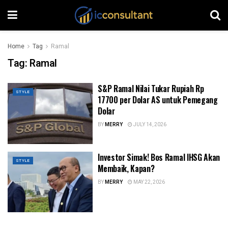
Home
Tag
Ramal
Tag:
Ramal
S&P Ramal Nilai Tukar Rupiah Rp
STYLE
17700 per Dolar AS untuk Pemegang
Dolar
BY
MERRY
JULY 14, 2026
Investor Simak! Bos Ramal IHSG Akan
STYLE
Membaik, Kapan?
BY
MERRY
MAY 22, 2026