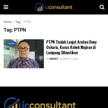
Home
Tag
PTPN
Tag:
PTPN
PTPN Tindak Lanjut Arahan Dony
TEKNO
Oskaria, Kasus Kakek Mujiran di
Lampung Dihentikan
BY
MERRY
MAY 24, 2026