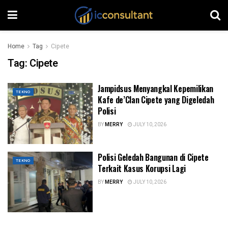
Home
Tag
Cipete
Tag:
Cipete
Jampidsus Menyangkal Kepemilikan
TEKNO
Kafe de’Clan Cipete yang Digeledah
Polisi
BY
MERRY
JULY 10, 2026
Polisi Geledah Bangunan di Cipete
TEKNO
Terkait Kasus Korupsi Lagi
BY
MERRY
JULY 10, 2026