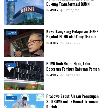
MARKET
Dukung Transformasi BUMN
BY
MERRY
JULY 30, 2026
Kawal Langsung Pelaporan LHKPN
MARKET
Pejabat BUMN oleh Dony Oskaria
BY
MERRY
JUNE 30, 2026
BUMN Raih Rapor Hijau, Laba
STYLE
Beberapa Tembus Ratusan Persen
BY
MERRY
JUNE 28, 2026
Prabowo Sebut Alasan Penutupan
MARKET
800 BUMN untuk Hemat Triliunan
Rupiah