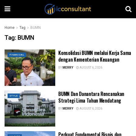
Home
Tag
BUMN
Tag:
BUMN
Konsolidasi BUMN melalui Kerja Sama
FINANSIAL
dengan Kementerian Keuangan
BY
MERRY
AUGUST 6, 2026
BUMN Dan Danantara Rencanakan
STYLE
Strategi Lima Tahun Mendatang
BY
MERRY
AUGUST 6, 2026
Perkuat Fundamental Bisnis dan