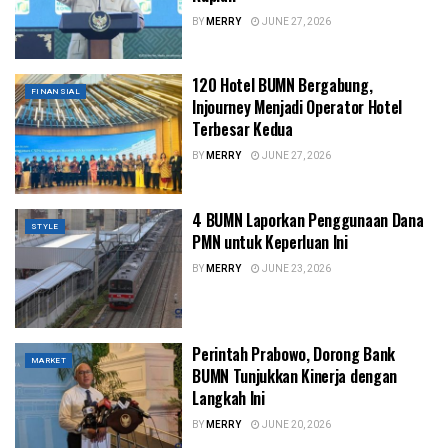
BY
MERRY
JUNE 27, 2026
120 Hotel BUMN Bergabung,
FINANSIAL
Injourney Menjadi Operator Hotel
Terbesar Kedua
BY
MERRY
JUNE 27, 2026
4 BUMN Laporkan Penggunaan Dana
STYLE
PMN untuk Keperluan Ini
BY
MERRY
JUNE 23, 2026
Perintah Prabowo, Dorong Bank
MARKET
BUMN Tunjukkan Kinerja dengan
Langkah Ini
BY
MERRY
JUNE 20, 2026