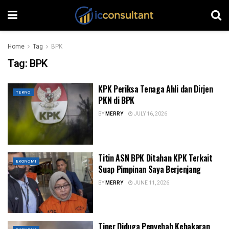
Home
Tag
BPK
Tag:
BPK
KPK Periksa Tenaga Ahli dan Dirjen
TEKNO
PKN di BPK
BY
MERRY
JULY 16, 2026
Titin ASN BPK Ditahan KPK Terkait
EKONOMI
Suap Pimpinan Saya Berjenjang
BY
MERRY
JUNE 11, 2026
Tiner Diduga Penyebab Kebakaran