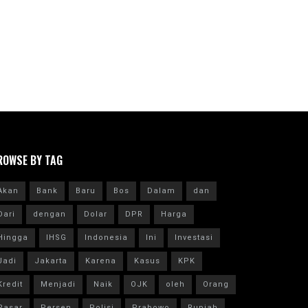
ROWSE BY TAG
Akan
Bank
Baru
Bos
Dalam
dan
Dari
dengan
Dolar
DPR
Harga
Hingga
IHSG
Indonesia
Ini
Investasi
Jadi
Jakarta
Karena
Kasus
KPK
Kredit
Menjadi
Naik
OJK
oleh
Orang
Pasar
Persen
Polisi
Prabowo
Rupiah