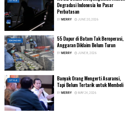
STYLE
Degradasi Indonesia ke Pasar
Perbatasan
BY
MERRY
JUNE 20, 2026
55 Dapur di Batam Tak Beroperasi,
EKONOMI
Anggaran Diklaim Belum Turun
BY
MERRY
JUNE 8, 2026
Banyak Orang Mengerti Asuransi,
STYLE
Tapi Belum Tertarik untuk Membeli
BY
MERRY
MAY 24, 2026