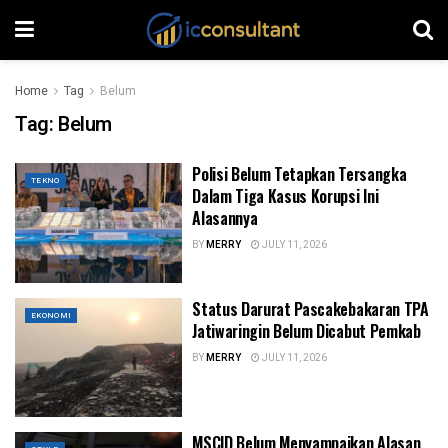
Home
Tag
Belum
Tag:
Belum
Polisi Belum Tetapkan Tersangka
TEKNO
Dalam Tiga Kasus Korupsi Ini
Alasannya
BY
MERRY
JULY 11, 2026
Status Darurat Pascakebakaran TPA
EKONOMI
Jatiwaringin Belum Dicabut Pemkab
BY
MERRY
JULY 11, 2026
MSCID Belum Menyampaikan Alasan