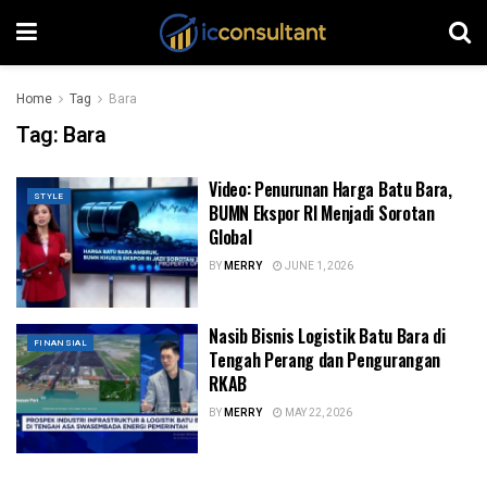
Home
Tag
Bara
Tag:
Bara
Video: Penurunan Harga Batu Bara,
STYLE
BUMN Ekspor RI Menjadi Sorotan
Global
BY
MERRY
JUNE 1, 2026
Nasib Bisnis Logistik Batu Bara di
FINANSIAL
Tengah Perang dan Pengurangan
RKAB
BY
MERRY
MAY 22, 2026