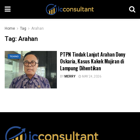
Home
Tag
Arahan
Tag:
Arahan
PTPN Tindak Lanjut Arahan Dony
TEKNO
Oskaria, Kasus Kakek Mujiran di
Lampung Dihentikan
BY
MERRY
MAY 24, 2026