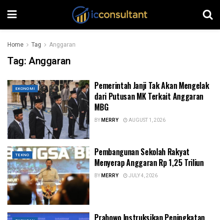
Home
Tag
Anggaran
Tag:
Anggaran
Pemerintah Janji Tak Akan Mengelak
EKONOMI
dari Putusan MK Terkait Anggaran
MBG
BY
MERRY
AUGUST 1, 2026
Pembangunan Sekolah Rakyat
TEKNO
Menyerap Anggaran Rp 1,25 Triliun
BY
MERRY
JULY 4, 2026
Prabowo Instruksikan Peningkatan