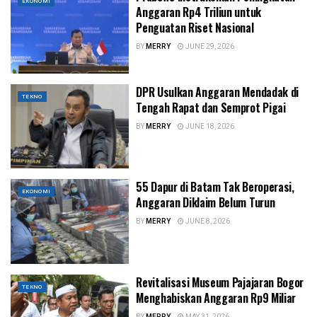
EKONOMI
Anggaran Rp4 Triliun untuk
Penguatan Riset Nasional
BY
MERRY
JUNE 29, 2026
DPR Usulkan Anggaran Mendadak di
TEKNO
Tengah Rapat dan Semprot Pigai
BY
MERRY
JUNE 18, 2026
55 Dapur di Batam Tak Beroperasi,
EKONOMI
Anggaran Diklaim Belum Turun
BY
MERRY
JUNE 8, 2026
Revitalisasi Museum Pajajaran Bogor
TEKNO
Menghabiskan Anggaran Rp9 Miliar
BY
MERRY
MAY 31, 2026