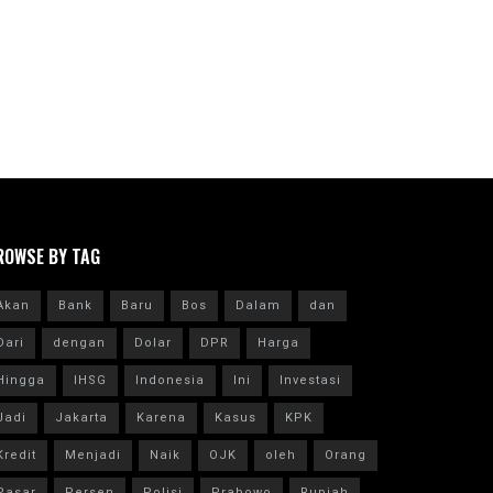
ROWSE BY TAG
Akan
Bank
Baru
Bos
Dalam
dan
Dari
dengan
Dolar
DPR
Harga
Hingga
IHSG
Indonesia
Ini
Investasi
Jadi
Jakarta
Karena
Kasus
KPK
Kredit
Menjadi
Naik
OJK
oleh
Orang
Pasar
Persen
Polisi
Prabowo
Rupiah