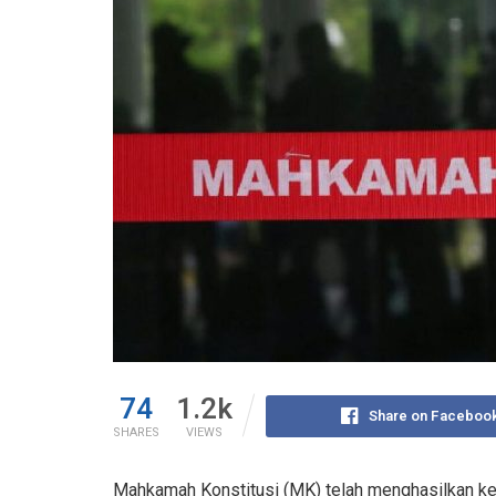
74
1.2k
Share on Faceboo
SHARES
VIEWS
Mahkamah Konstitusi (MK) telah menghasilkan ke