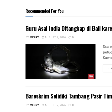
Recommended For You
Guru Asal India Ditangkap di Bali kar
BY
MERRY
AUGUST 7, 2026
0
Dua w
petug
Kawas
RE
Bareskrim Selidiki Tambang Pasir Tima
BY
MERRY
AUGUST 7, 2026
0