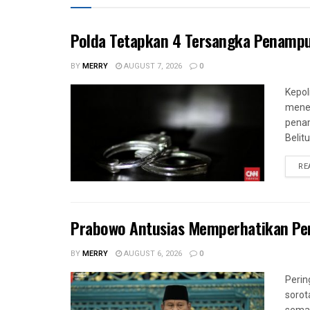
Polda Tetapkan 4 Tersangka Penampun
BY
MERRY
AUGUST 7, 2026
0
Kepol
menet
penam
Belit
RE
Prabowo Antusias Memperhatikan Per
BY
MERRY
AUGUST 6, 2026
0
Perin
sorot
semak