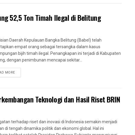
g 52,5 Ton Timah Ilegal di Belitung
isian Daerah Kepulauan Bangka Belitung (Babel) telah
apkan empat orang sebagai tersangka dalam kasus
pungan bijih timah ilegal. Penangkapan ini terjadi di Kabupaten
ung, dengan penimbunan mencapai sekitar...
AD MORE
kembangan Teknologi dan Hasil Riset BRIN
gatan terhadap riset dan inovasi di Indonesia semakin menjadi
an di tengah dinamika politik dan ekonomi global. Hal ini
ain terlihat setelah Presiden Prabowo Subianto mengunjungi