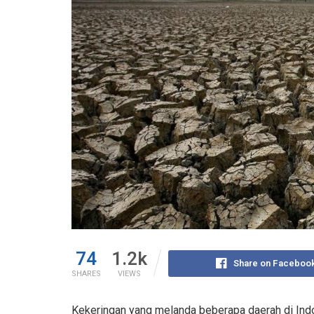
74
1.2k
Share on Faceboo
SHARES
VIEWS
Kekeringan yang melanda beberapa daerah di Indon