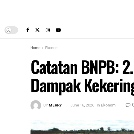
Home
Ekonomi
Catatan BNPB: 2.
Dampak Kekerin
BY
MERRY
June 16, 2026
in
Ekonomi