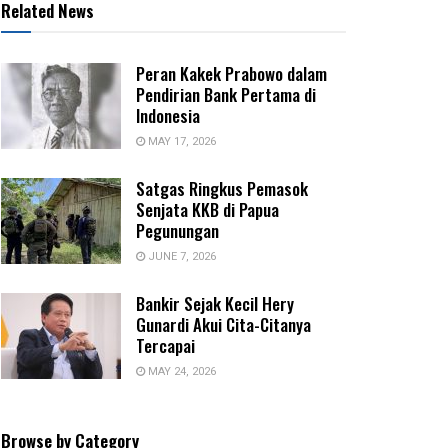
Related News
Peran Kakek Prabowo dalam
Pendirian Bank Pertama di
Indonesia
MAY 17, 2026
Satgas Ringkus Pemasok
Senjata KKB di Papua
Pegunungan
JUNE 7, 2026
Bankir Sejak Kecil Hery
Gunardi Akui Cita-Citanya
Tercapai
MAY 24, 2026
Browse by Category